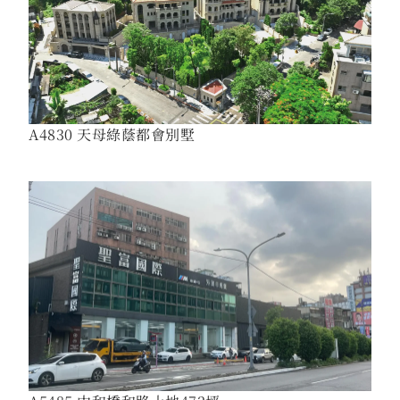
A4830 天母綠蔭都會別墅