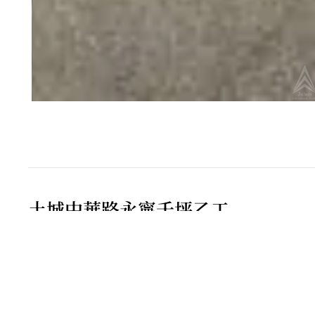
土城中華路永寧千坪乙工
▪ 近捷運 台北捷運板南線 永寧站，步行約 450 公
▪ 鄰近土城工業區，產業聚落成熟
▪ 稀有千坪乙種工業區土地，開發彈性高
▪ 周邊生活及商業機能完善