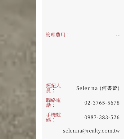
管理費用：
--
經紀人
Selenna (何書蕾)
員：
聯絡電
02-3765-5678
話：
手機號
0987-383-526
碼：
selenna@realty.com.tw