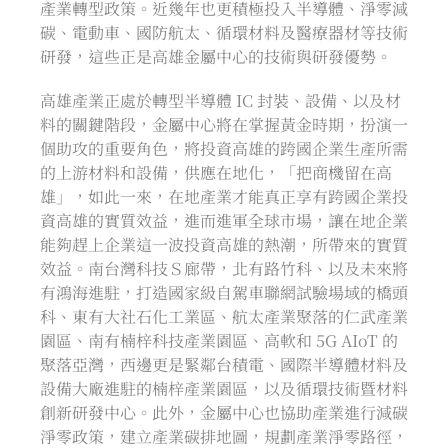
產業轉型政策。近幾年也更積極投入半導體、淨零減
碳、電動車、國防航太、循環材料及醫療器材等技術
研發，這些正是高雄金屬中心的技術與研發優勢。
高雄產業正處於轉型半導體 IC 封裝、設備、以及材
料的關鍵階段，金屬中心將在掌握黃金時期，扮演一
個助攻的重要角色，將投資高雄的跨國企業生產所需
的上游材料和設備，供應在地化，「把商機留在高
雄」，如此一來，在地產業才能真正享有跨國企業投
資高雄的實質效益，進而進軍全球市場，讓在地企業
能夠趕上企業這一波投資高雄的熱潮，所帶來的實質
效益。南台灣科技Ｓ廊帶，北有路竹科、以及未來將
有鴻海進駐，打造國家級自駕車聯網試驗場域的橋頭
科、東有大社石化工業區、航太產業聚落的仁武產業
園區、南有楠梓科技產業園區、高軟和 5G AIoT 的
聚落亞灣，西邊更是緊鄰台積電、國際半導體材料及
設備大廠進駐的楠梓產業園區，以及循環技術暨材料
創新研發中心。此外，金屬中心也協助產業進行減碳
淨零政策，建立產業碳排地圖，規劃產業淨零路徑，