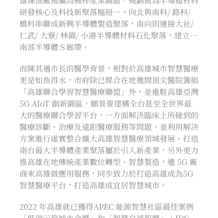
雄煉油廠報編為楠梓產業園區，規劃做為半導體材料
研發核心及科技新聚落樞紐…。向北與南科/ 路科/
橋科串聯成新興半導體製造聚落，南向則連接大社/
仁武/ 大寮/ 林園/ 小港半導體材料石化聚落，建立…
南部半導體Ｓ廊帶。
而陳其邁市長的醫學背景，相對於高雄城市智慧醫療
更是如魚得水，市府除已媒合在地幾間頂尖醫院籌組
「高雄聯合學習智慧醫療聯盟」外，並進駐高雄亞灣
5G AIoT 創新園區，願景要建構全台甚至全世界最
大的醫療聯合學習平台，一方面解決臨床上所碰到的
醫療診斷、治療及遠距醫療服務等問題，並利用解決
方案進行虛實整合擴大高雄智慧醫療領域發展。打造
南台最大半導體產業聚落屬於引入新產業，另外更力
推高雄在地傳統產業數位轉型、智慧製造，邀 5G 廠
商來高雄做應用服務，同步致力於打造高雄成為5G
智慧醫療平台，打造高雄成宜居智慧城市。
2022 年高雄就已獲得APEC 能源智慧社區最佳案例