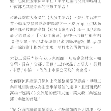
檻，也促使金融保險業在工業不動產的投資策略漸往
中南部尤其是新興的高雄工業區！
位於高雄市大寮區的【大發工業區】，是近年高雄工
業不動產交易最熱絡的區域之一，屬 Apple 供應商
的台郡科技則是高雄【和發產業園區】產一用地專區
最大的買家。【大發工業區】過往平均每年都有約
10 件交易，平均成交單價已來到每坪@26 萬–@28
萬，除逐漸上揚外亦出現一地難求的惜售情景。
大發工業區內約有 605 家廠商，知名企業林立。如
台塑 / 長春 / 台郡 / 國巨 / 三洋藥品 / 巴斯夫 / 長興
/ 中聯 / 中鴻…。等等上市櫃公司及外商企業。
台商回流與產業升級加上高雄整體環保意識，甲種工
業用地相對就成為生產事業最佳的選擇，且因而緊鄰
高雄市區與 88 交流道的便利交通，讓大發工業區坐
擁工業區的首選 !
136 公頃的和發產業園區，從數年前的乏人問津，受