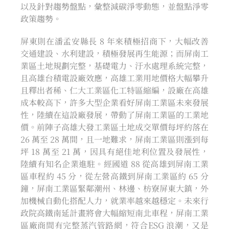
以及針對趨勢盤點，彙整減碳淨零動態，並盤點淨零
政策趨勢。
屏東則在潘孟安縣長 8 年來積極招商下，大幅改善
交通建設、水利建設，積極發展再生能源；而屏南工
業區土地規劃完整，基礎電力、汙水處理系統完整，
且高雄台積電設廠效應，高雄工業用地價格大幅攀升
且釋出者稀、仁大工業區化工特區縮編，設廠在高雄
成本較高下，許多大型企業看好屏南工業區未來發展
性，陸續在這設廠發展，帶動了屏南工業區的工業地
價。前陣子高雄大發工業區土地成交單價每坪約落在
26 萬至 28 萬間，且一地難求，屏南工業區則漲到每
坪 18 萬至 21 萬，因具有絕佳地利位置及發展性，
陸續有知名企業進駐。經國道 88 從高雄到屏南工業
區車程約 45 分，從左營高鐵到屏南工業區約 65 分
鐘，屏南工業區緊鄰潮州、林邊、枋寮屏東大鎮，外
加機械自動化搭配人力，就業率越來越穩定。未來行
政院高鐵南延計畫將會大幅縮短南北車程，屏南工業
區廠商間有完整蒸汽管路網，符合ESG 浪潮，又是