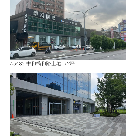
A5485 中和橋和路土地472坪