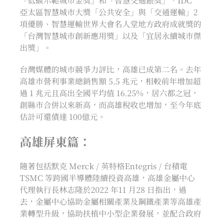
「低碳示範城市金獎」和「智慧交通銀獎」，IDC
亞太區智慧城市大獎「公共安全」與「交通運輸」2
項優勝、智慧運輸世界大會名人堂地方政府成就獎的
「台灣智慧城市創新應用獎」以及「宜居永續城市傑
出獎」。
台灣媒體的城市競爭力評比，高雄已成第二名。去年
高雄市營利事業總銷售額 5.5 兆元，相較前年增加超
過 1 兆元且高出全國平均值 16.25%，居六都之冠，
創縣市合併以來新高，而高雄稅收也增加，至今年底
估計可還債達 100億元。
高雄屏東篇：
隨著包括默克 Merck / 英特格Entegris / 台積電
TSMC 等跨國半導體陸續投資高雄，高雄金屬中心
代理執行長林志隆於2022 年11 月28 日指出，過
去，金屬中心協助金屬相關產業及鋼鐵產業等高雄產
業轉型升級，協助扶植中小型企業發展，並配合政府