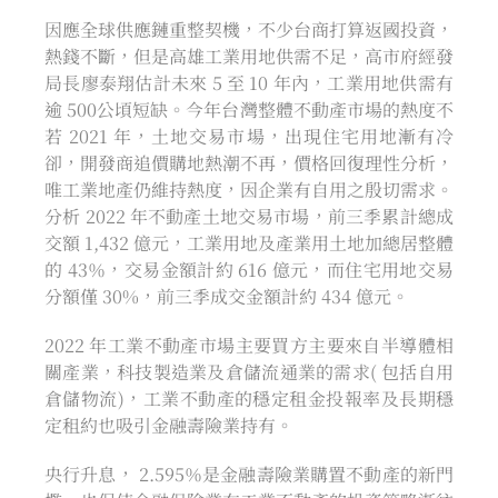
因應全球供應鏈重整契機，不少台商打算返國投資，
熱錢不斷，但是高雄工業用地供需不足，高市府經發
局長廖泰翔估計未來 5 至 10 年內，工業用地供需有
逾 500公頃短缺。今年台灣整體不動產市場的熱度不
若 2021 年，土地交易市場，出現住宅用地漸有冷
卻，開發商追價購地熱潮不再，價格回復理性分析，
唯工業地產仍維持熱度，因企業有自用之殷切需求。
分析 2022 年不動產土地交易市場，前三季累計總成
交額 1,432 億元，工業用地及產業用土地加總居整體
的 43％，交易金額計約 616 億元，而住宅用地交易
分額僅 30%，前三季成交金額計約 434 億元。
2022 年工業不動產市場主要買方主要來自半導體相
關產業，科技製造業及倉儲流通業的需求( 包括自用
倉儲物流)，工業不動產的穩定租金投報率及長期穩
定租約也吸引金融壽險業持有。
央行升息， 2.595％是金融壽險業購置不動產的新門