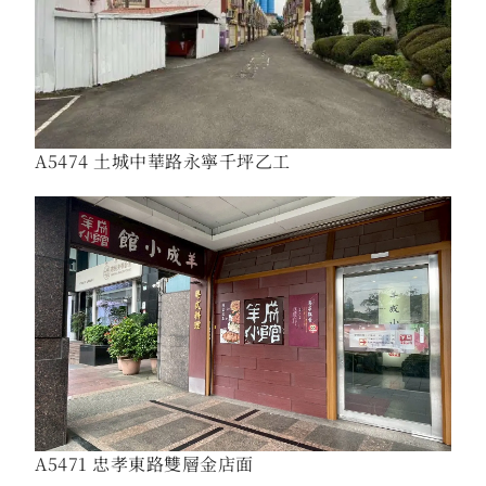
A5474 土城中華路永寧千坪乙工
A5471 忠孝東路雙層金店面