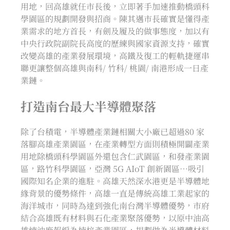
用地，回高雄就任市長後，立即著手加速推動橋頭科
學園區的規劃開發與招商。陳其邁市長確實是懂得產
業需求的地方首長，有劍及履及的做事態度，加以有
中央行政院副院長高度的歷練與國家資源支持，確實
改變高雄的產業發展環境，高鐵及復工的輕軌捷運串
聯更讓整個高雄與南科/ 竹科/ 桃園/ 南港形成一日產
業鏈。
打造南台最大半導體聚落
除了台積電，半導體產業鏈相關大小廠已超過80 家
落腳高雄產業園區，在產業轉型方面則積極開闢產業
用地除橋頭科學園區外還包含仁武園區，和發產業園
區，路竹科學園區，亞灣 5G AIoT 創新園區…吸引
國際知名企業的進駐。高雄天然深水港更是半導體地
緣背景的優勢條件，高雄一直是傳統高雄工業起家的
海洋城市，同時為達到強化南台灣半導體優勢，市府
結合高雄既有材料與石化產業聚落優勢，以原中油高