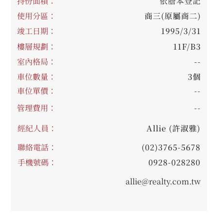
持份面積：
依謄本登記
使用分區：
商三(原屬商二)
竣工日期：
1995/3/31
樓層規劃：
11F/B3
室內格局：
--
車位數量：
3個
車位單價：
--
管理費用：
--
經紀人員：
Allie (許淑雅)
聯絡電話：
(02)3765-5678
手機號碼：
0928-028280
allie@realty.com.tw