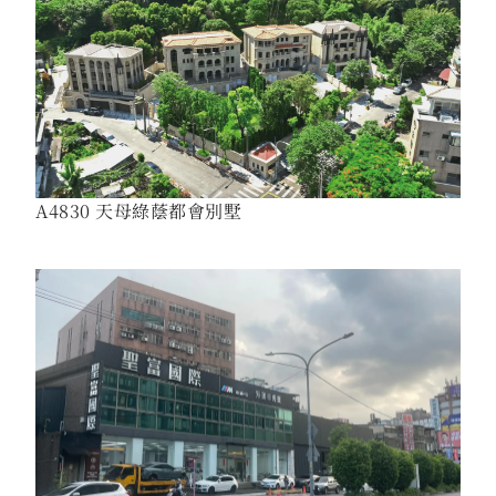
A4830 天母綠蔭都會別墅