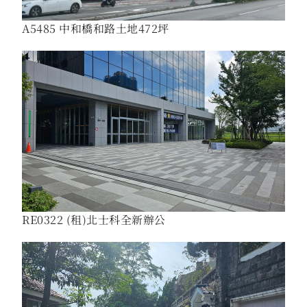
A5485 中和橋和路土地472坪
RE0322 (租)北士科全新辦公