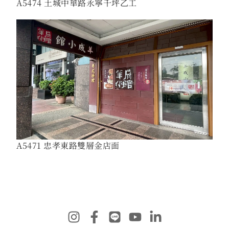
A5474 土城中華路永寧千坪乙工
A5471 忠孝東路雙層金店面