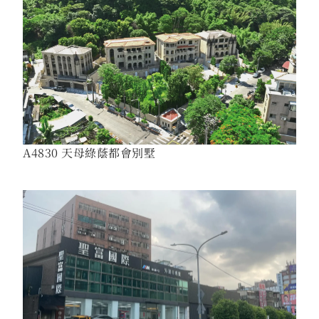
A4830 天母綠蔭都會別墅