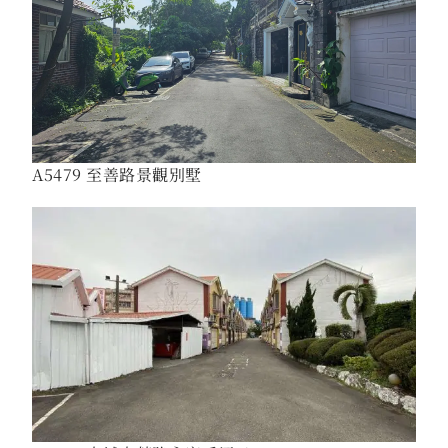
A5479 至善路景觀別墅