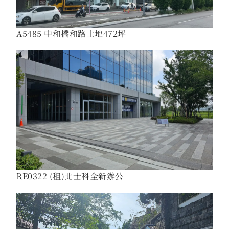
A5485 中和橋和路土地472坪
RE0322 (租)北士科全新辦公