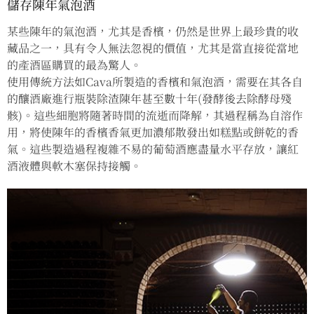
儲存陳年氣泡酒
某些陳年的氣泡酒，尤其是香檳，仍然是世界上最珍貴的收
藏品之一，具有令人無法忽視的價值，尤其是當直接從當地
的產酒區購買的最為驚人。
使用傳統方法如Cava所製造的香檳和氣泡酒，需要在其各自
的釀酒廠進行瓶裝除渣陳年甚至數十年(發酵後去除酵母殘
骸)。這些細胞將隨著時間的流逝而降解，其過程稱為自溶作
用，將使陳年的香檳香氣更加濃郁散發出如糕點或餅乾的香
氣。這些製造過程複雜不易的葡萄酒應盡量水平存放，讓紅
酒液體與軟木塞保持接觸。