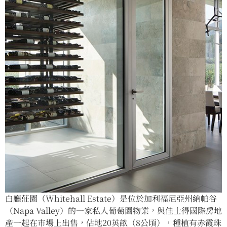
白廳莊園（Whitehall Estate）是位於加利福尼亞州納帕谷
（Napa Valley）的一家私人葡萄園物業，與佳士得國際房地
產一起在市場上出售，佔地20英畝（8公頃），種植有赤霞珠