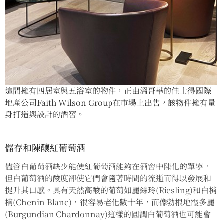
這間擁有四居室與五浴室的物件，正由溫哥華的佳士得國際
地產公司Faith Wilson Group在市場上出售，該物件擁有量
身打造與設計的酒窖。
儲存和陳釀紅葡萄酒
儘管白葡萄酒缺少能使紅葡萄酒能夠在酒窖中陳化的單寧，
但白葡萄酒的酸度卻使它們會隨著時間的流逝而得以發展和
提升其口感。具有天然高酸的葡萄如麗絲玲(Riesling)和白梢
楠(Chenin Blanc)，很容易老化數十年，而像勃根地霞多麗
(Burgundian Chardonnay)這樣的圓潤白葡萄酒也可能會