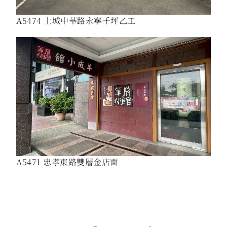
A5474 土城中華路永寧千坪乙工
A5471 忠孝東路雙層金店面