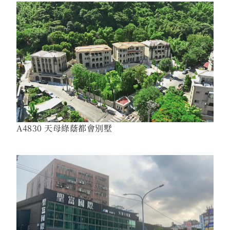
A4830 天母綠蔭都會別墅