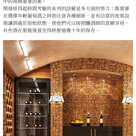
中的兩個重要因素。
開發經得起時間考驗的系列的訣竅是多方面的努力：既需要
在選擇年輕葡萄酒之時即注意各種細節，並有洽當的地窖設
施讓酒處於原始狀態，使他們可以按照釀酒師的意願享用，
有些酒在裝瓶後甚至得經歷過幾十年的保存。