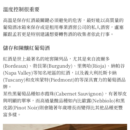
溫度控制很重要
高溫是保存紅酒最關鍵必須避免的危害，最好能以高質量的
葡萄酒冰箱來保存或是租用專業酒窖公司的私人酒窖，盧塞
羅跟孟若更是特別建議想要轉售酒的收集者依此行事。
儲存和陳釀紅葡萄酒
紅酒是世上最著名的地窖陳列品，尤其是來自波爾多
(Bordeaux)、勃艮第(Burgundy)、里奧哈(Rioja)、納帕谷
(Napa Valley)等知名地區的紅酒，以及義大利托斯卡納
(Tuscany)和皮埃蒙特(Piedmont)的等深具實力的葡萄酒品
牌。
某些黑葡萄品種如赤霞珠(Cabernet Sauvignon)，有著厚皮
與明顯的單寧，而高過量酸品種如內比歐露(Nebbiolo)和黑
皮諾(Pinot Noir)則會隨著年歲增長而變得比其他品種更豐
富多樣。