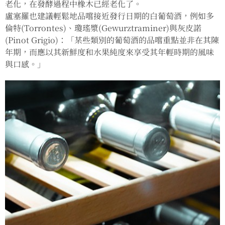
老化，在發酵過程中橡木已經老化了。
盧塞羅也建議輕鬆地品嚐接近發行日期的白葡萄酒，例如多
倫特(Torrontes)、瓊瑤漿(Gewurztraminer)與灰皮諾
(Pinot Grigio)：「某些類別的葡萄酒的品嚐重點並非在其陳
年期，而應以其新鮮度和水果純度來享受其年輕時期的風味
與口感。」