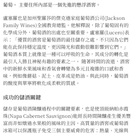
葡萄。 主要住所內部是一個先進的懸浮酒窖。
盧塞羅也是加州聖羅莎的傑克遜家庭葡萄酒公司(Jackson
Family Wines)全國教育總監。他解釋說，除了葡萄固有的
化學成分外，葡萄酒的出處也至關重要。盧塞羅(Lucero)表
示：「優質的酒窖是葡萄酒的最佳儲存之處，不只因為它們
能在此保持穩定溫度，更因陽光和震動很難影響到它們。」
葡萄酒本質上就像是一種可以呼吸的生命，其成分的轉化是
最引人入勝且神秘有趣的要素之一。 隨著時間的流逝，酒窖
中的新鮮水果風味和香氣會轉變為多元且複雜的口感和香
味，例如像蘑菇、泥土、皮革或是奶油。與此同時，葡萄酒
的酸度與單寧將軟化成柔軟的質感。
成功的儲酒關鍵
儲存是葡萄酒陳釀過程中的關鍵要素，也是使頂級納帕赤霞
珠(Napa Cabernet Sauvignon)能經長時間陳釀產生優美豐
富而非如燉過水果般的風味的主因。高質量的酒窖或葡萄酒
冰箱可以保護瓶子免受三個主要威脅的危害：熱量、光線與