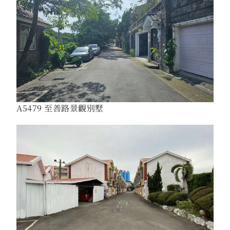
A5479 至善路景觀別墅