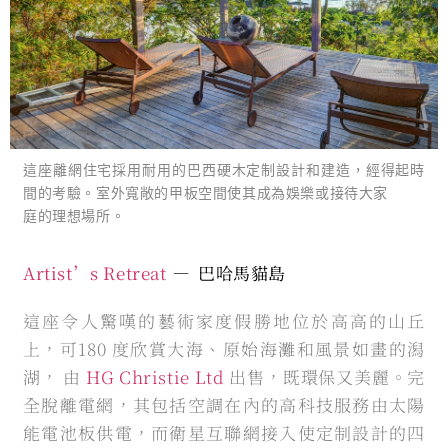
這座離網住宅採用耐用的巴西硬木定制設計和建造，經得起時
間的考驗。室外寬敞的甲板空間使其成為娛樂或接待大家
庭的理想場所。
Artist’s Retreat
—
巴哈馬貓島
這座令人驚嘆的藝術家度假勝地位於高高的山丘
上，可180 度欣賞大海、原始海灘和風景如畫的潟
湖， 由
HG Christie Ltd
出售，既環保又美麗。完
全脫離電網，其包括空調在內的高科技服務由太陽
能電池板供電，而衛星互聯網接入使定制設計的四