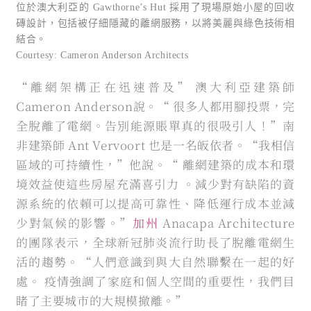
位於澳大利亞的 Gawthorne’s Hut 採用了現場原始小屋的回收
磚設計，包括被仔細隱藏的離網服務，以將美麗與綠色技術相
結合。
Courtesy: Cameron Anderson Architects
“離網架構正在迅速普及” 澳大利亞建築師
Cameron Anderson說。“ 很多人都用腳投票，完
全脫離了電網。告別能源賬單真的很吸引人！”南
非建築師 Ant Vervoort 也是一名皈依者。“我相信
區域的可持續性，”他說。“ 離網建築的成本和環
境效益使這些房屋充滿喜引力 。減少對有缺陷的資
源系統的依賴可以提高可靠性、降低運行成本並減
少對氣候的影響。”
加州
Anacapa Architecture
的團隊表示，全球新冠肺炎流行助長了脫離電網生
活的趨勢。“人們意識到與大自然聯繫在一起的好
處。 疫情強調了家庭和個人空間的重要性，我們目
睹了主要城市的大規模撤離。”