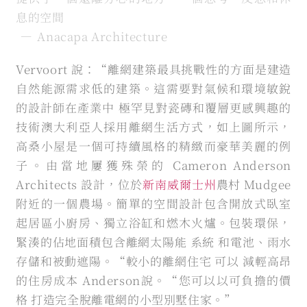
息的空間
—
Anacapa Architecture
Vervoort 說：“離網建築最具挑戰性的方面是建造
自然能源需求低的建築。這需要對氣候和環境敏銳
的設計師在產業中 極罕見對瓷磚和覆層更感興趣的
技術澳大利亞人採用離網生活方式，如上圖所示，
高桑小屋是一個可持續風格的精緻而豪華美麗的例
子。由當地屢獲殊榮的 Cameron Anderson
Architects 設計，位於
新南威爾士州
農村 Mudgee
附近的一個農場。簡單的空間設計包含開放式臥室
起居區小廚房、獨立浴缸和燃木火爐。包裝環保，
緊湊的佔地面積包含離網太陽能 系統 和電池、雨水
存儲和被動遮陽。“較小的離網住宅 可以 減輕高昂
的住房成本 Anderson說。“您可以以可負擔的價
格 打造完全脫離電網的小型別墅住家。”