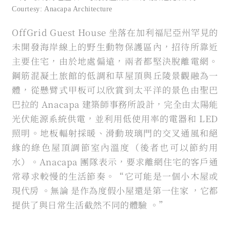
Courtesy: Anacapa Architecture
OffGrid Guest House 坐落在加利福尼亞州罕見的
未開發海岸線上的野生動物保護區內，招待所靠近
主要住宅，由於地處偏遠，兩者都堅決脫離電網。
鋼筋混凝土旅館的低調和草屋頂與丘陵景觀融為一
體，從懸臂式甲板可以欣賞到太平洋的景色由聖巴
巴拉的 Anacapa 建築師事務所設計，完全由太陽能
光伏能源系統供電，並利用低使用率的電器和 LED
照明。地板輻射採暖、滑動玻璃門的交叉通風和絕
緣的綠色屋頂調節室內溫度（後者也可以節約用
水）。Anacapa 團隊表示，要求離網住宅的客戶通
常尋求較慢的生活節奏。“它可能是一個小木屋或
現代房 。無論 是作為度假小屋還是第一住家 ，它都
提供了與日常生活截然不同的體驗 。”