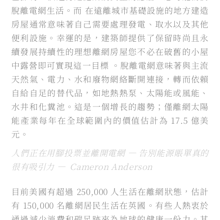
脫離電網生活。而 在遠離城市基礎設施的地方建造
房屋通常意味著自己需要處理發電、取水以及其他
便利設施。幸運的是，建築師提供了保留時尚且永
續發展持續性的理想離網房屋您不必在破舊的小屋
中露營即可實現這一目標 。脫離電網意味著與主流
天然氣、電力、水和廢物網絡斷開連接，轉而依賴
自給自足的替代品，如地熱熱泵、太陽能或風能、
水井和化糞池。這是一個增長的趨勢；僅離網太陽
能產業每年在全球範圍內的價值估計為 17.5 億美
元。
人們正在用腳投票並離開電網 — 告別能源賬單真的
很有吸引力 — Cameron Anderson
目前美國有超過 250,000 人生活在離網狀態，估計
有 150,000 名離網居民生活在英國。有些人熱衷於
通過減少消費和碳足跡來為地球的健康一份力。其