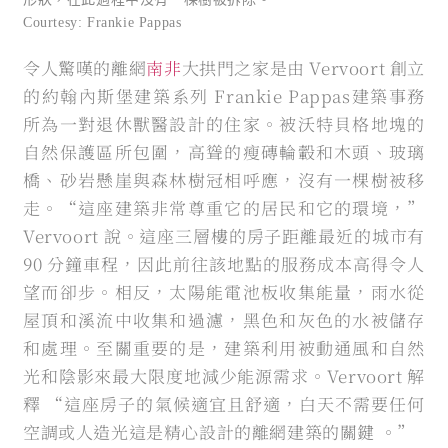
Courtesy: Frankie Pappas
令人驚嘆的離網
南非
大拱門之家是由 Vervoort 創立
的約翰內斯堡建築系列 Frankie Pappas建築事務
所為一對退休獸醫設計的住家。被沃特貝格地塊的
自然保護區所包圍，高聳的瘦磚輪轂和木頭、玻璃
橋、砂岩懸崖與森林樹冠相呼應，沒有一棵樹被移
走。“這座建築非常尊重它的居民和它的環境，”
Vervoort 說。這座三層樓的房子距離最近的城市有
90 分鐘車程，因此前往該地點的服務成本高得令人
望而卻步。相反，太陽能電池板收集能量，雨水從
屋頂和溪流中收集和過濾，黑色和灰色的水被儲存
和處理。至關重要的是，建築利用被動通風和自然
光和陰影來最大限度地減少能源需求。Vervoort 解
釋 “這座房子的氣候適宜且舒適，白天不需要任何
空調或人造光這是精心設計的離網建築的關鍵 。”