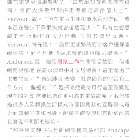
誰在領導這個趨勢呢？ “由於最初技術的成本很
高，因而大多數早期採用者都是高淨值人士”
Vervoort 說。“但在電力生產和廢水管理方面，成
本正在穩步下降很快就會超過現狀。”具有生態意
識的建築師也在大力推動 並對其做出反應。
Vervoort 補充說：“我們更頻繁的要求客戶選擇離
網建築，而不是他們要求我們建築師去提供。”
Anderson 說，儘管
居家工作
空間很受歡迎，但離
網度假勝地 在需求清單中才位居榜首，甚至超過了
主要住家。“ 新冠肺炎 改變了社會固有的生活和工
作方式， 偏遠的工作選擇突然變得可行甚至受歡迎
現在的社會 需要比過往更可靠的電信設備 。我們碰
過很多人欲轉換生活模式時卻因糟糕的互聯網或電
力而感到失望和困擾。離網基礎設施則有助於改善
且實現不間斷的連接。
“和平與安靜往往是離網架構的最前部 Anacapa