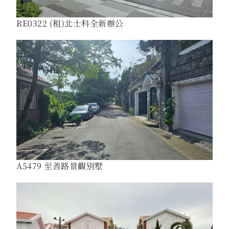
RE0322 (租)北士科全新辦公
A5479 至善路景觀別墅