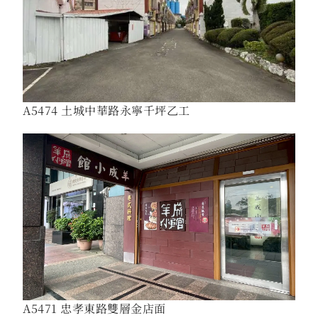
A5474 土城中華路永寧千坪乙工
A5471 忠孝東路雙層金店面