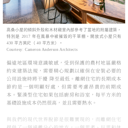
高桑小屋的傾斜外殼和木材襯里內部參考了當地的附屬建築，
特別是 2017 年在風暴中被摧毀的干草棚。開放式小屋只有
430 平方英尺（ 40 平方米）。
Courtesy: Cameron Anderson Architects
偏遠地區環境意識敏感，受到保護的農村地區嚴格
約束建築法規，需要精心規劃以確保在安裝必要的
公用設施時將干擾 降至最低。離網住宅的長期成本
節約是一個明顯好處，但需要考慮昂貴的前期成
本。緊湊型住宅如果包括廚房和浴室，每平方米的
基礎設施成本仍然很高，並且需要熱水。
與我們的現代世界脫節是很難實現的，而離網住宅
提供了一個遠離分心的地方，一個思考、反思和休