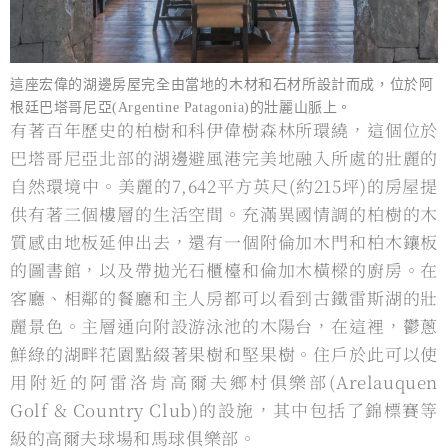
這座宏偉的湖邊房屋完全由當地的木材和石材所設計而成，位於阿
根廷巴塔哥尼亞(Argentine Patagonia)的壯麗山脈上。
有著百年歷史的柏樹和科伊偉樹森林所環繞，這個位於
巴塔哥尼亞北部的湖邊避風港完美地融入所處的壯麗的
⾃然環境中。美麗的7,642平⽅英尺(約215坪)的房屋提
供有著三個樓層的⽣活空間。充滿異國情調的柏樹的木
質感由地板延伸出去，還有⼀個附倫加木門和柏木鑲板
的圖書館，以及帶拋光石櫃檯和倫加木橫樑的廚房。在
客廳、相鄰的餐廳和主⼈房都可以看到古鐵雷斯湖的壯
麗景色。主層通向附設游泳池的木陽台，在這裡，鬱蔥
鮮綠的湖畔花園點綴著果樹和堅果樹。住戶於此可以使
⽤附近的阿雷洛肯高爾夫鄉村俱樂部(Arelauquen
Golf & Country Club)的設施，其中包括了錦標賽等
級的高爾夫球場和馬球俱樂部。