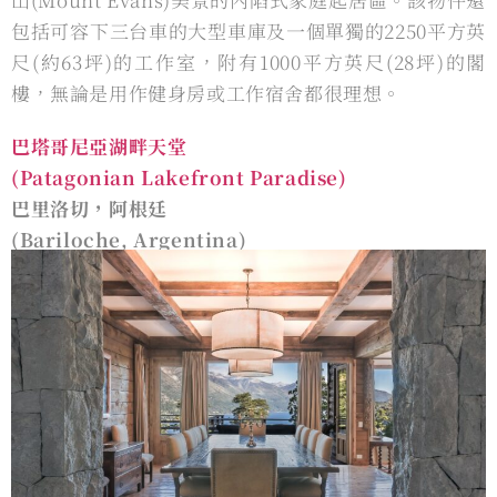
包括可容下三台⾞的大型車庫及⼀個單獨的2250平⽅英
尺(約63坪)的⼯作室，附有1000平⽅英尺(28坪)的閣
樓，無論是⽤作健身房或⼯作宿舍都很理想。
巴塔哥尼亞湖畔天堂
(Patagonian Lakefront Paradise)
巴里洛切，阿根廷
(Bariloche, Argentina)