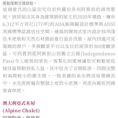
運動僅數分鐘路程。
這個當代的山區住宅位於科羅拉多州阿斯彭的滑雪聖
地。該房屋由其身為建築師的屋主於2020年建造，擁有
6,312平⽅英尺(177坪)的ADA無障礙設計標準與ANSI
美國標準認證居住空間。通風的開放式室內設計採用淺
色木地板和天然石材飾面進⾏設計改裝。屋內四處可見
寬敞的窗戶，多個觀景平台以及位於屋頂的360度觀景
區，可欣賞到從阿斯彭山到獨立公路(Independence
Pass)令⼈敬畏的景色。客製化的電梯讓您可輕鬆地從
接待區移動到私⼈區，其中包含了五間臥房，四間完整
和兩間較⼩的衛⽣間。⼀股美麗的泉水將房屋環繞其
中，水先流經遍布整個土地的⼩池塘，再流向鄰近的國
家森林地。
澳⼤利亞式⽊屋
(Alpine Chalet)
阿爾陶西，奧地利