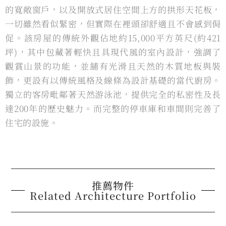
的寬敞窗戶，以及開放式居住空間上⽅的拱形天花板，
⼀切雖然看似緊密，但實際在裡頭卻舒適且不會感到侷
促。該房屋的傳統外觀佔地約15,000平⽅英尺(約421
坪)，其中包藏著輕快且具現代風的室內設計，強調了
觀賞山景的功能，並舖有光滑且天然的木質地板與裝
飾，更設有以傳統風格及線條為設計基礎的當代廚房。
獨立的客房毗鄰著天然游泳池，提供完全的私密性及長
達200年的歷史魅⼒。而完整的停車庫和車間則完善了
住宅的設施。
推薦物件
Related Architecture Portfolio