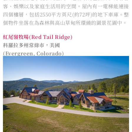
客、娛樂以及家庭⽣活⽤的空間。屋內有⼀電梯能連接
四個樓層，包括2550平⽅英尺(約72坪)的地下車庫。整
個物件坐落在為森林與高山草甸所環繞的園景花園中。
紅尾嶺牧場(Red Tail Ridge)
科羅拉多州常綠市，美國
(Evergreen, Colorado)