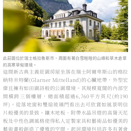
此莊園位於瑞士格拉魯斯市，周圍有著白雪皚皚的山峰和草木倉翠
的高寒草甸環境。
這間新古典主義莊園房屋坐落在瑞士阿爾卑斯山的格拉
納特米特蘭(Glarner Mittelland)的⼼臟地帶，外型宏
偉且擁有如田園詩般的公園環境。其規模寬闊的內部空
間橫跨三個樓層，總面積超過6,760平⽅英尺(約190
坪)。從落地窗和雙扇玻璃門看出去可欣賞如風景明信
片般優美的景致。鑲木地板、附帶水晶吊燈的高聳天花
板及中性色調風格使得私⼈定製家具和藝術品如優美的
藝術畫般創造了優雅的空間。起居環境包括許多有著會