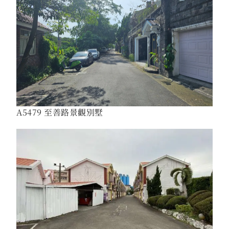
A5479 至善路景觀別墅