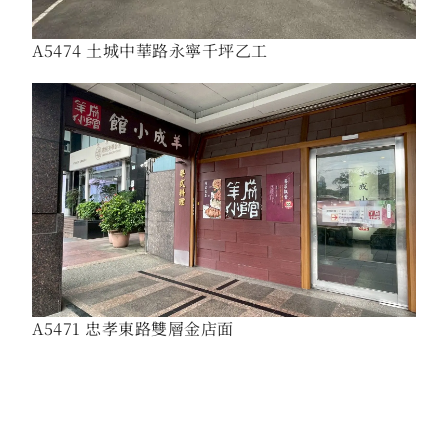
A5474 土城中華路永寧千坪乙工
A5471 忠孝東路雙層金店面