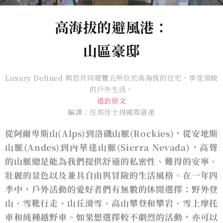
高海拔的避風港：
山區豪邸
Luxury Defined 與您共同遊覽五所位於高海拔的住宅，享受頂級
的戶外生活。
造訪原文
編譯：住邦佳士得國際資產
從阿爾卑斯山(Alps)到洛磯山脈(Rockies)，從安地斯
山脈(Andes)到內華達山脈(Sierra Nevada)，高聳
的山脈總是能為我們提供舒適的私密性、難得的安寧、
壯麗的景色以及兼具⾃由與冒險的⽣活風格。在⼀年四
季中，戶外活動的愛好者們有無數的休閒選擇：野外登
山、雪靴行走、山丘滑雪、高山攀登和攀岩、雪上摩托
車和純種越野車。如果想選擇較不劇烈的活動，亦可以