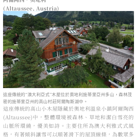
(Altaussee, Austria)
這座傳統的“澳⼤利亞式”木屋位於奧地利施蒂里亞州多山，森林茂
密的施蒂里亞州的高山村莊阿爾陶斯湖中。
這座傳統的高山⼩木屋隱藏於奧地利溫泉⼩鎮阿爾陶西
(Altaussee)中，整體環境被森林、草地和潔白雪亮的
山脈所環繞，優美如詩。主要住所為澳⼤利雅式式風
格，有著傾斜讓雪可以順著滑下的屋頂線條，為數眾多