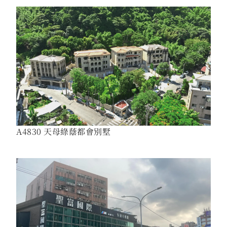
A4830 天母綠蔭都會別墅