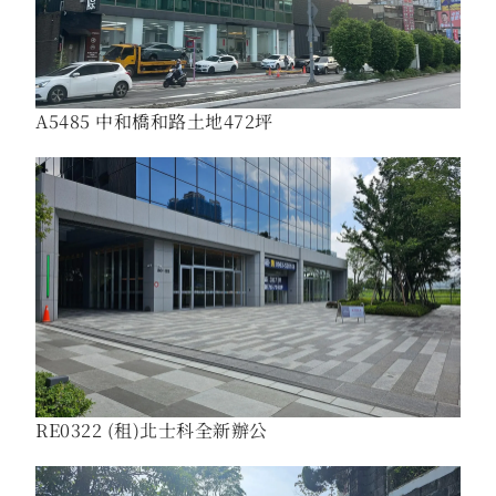
A5485 中和橋和路土地472坪
RE0322 (租)北士科全新辦公