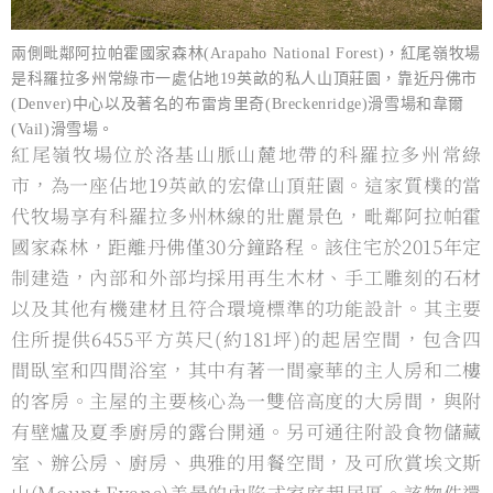
兩側毗鄰阿拉帕霍國家森林(Arapaho National Forest)，紅尾嶺牧場
是科羅拉多州常綠市⼀處佔地19英畝的私⼈山頂莊園，靠近丹佛市
(Denver)中⼼以及著名的布雷肯里奇(Breckenridge)滑雪場和韋爾
(Vail)滑雪場。
紅尾嶺牧場位於洛基山脈山麓地帶的科羅拉多州常綠
市，為⼀座佔地19英畝的宏偉山頂莊園。這家質樸的當
代牧場享有科羅拉多州林線的壯麗景色，毗鄰阿拉帕霍
國家森林，距離丹佛僅30分鐘路程。該住宅於2015年定
制建造，內部和外部均採⽤再生木材、⼿⼯雕刻的石材
以及其他有機建材且符合環境標準的功能設計。其主要
住所提供6455平⽅英尺(約181坪)的起居空間，包含四
間臥室和四間浴室，其中有著⼀間豪華的主⼈房和二樓
的客房。主屋的主要核⼼為⼀雙倍高度的⼤房間，與附
有壁爐及夏季廚房的露台開通。另可通往附設食物儲藏
室、辦公房、廚房、典雅的⽤餐空間，及可欣賞埃⽂斯
山(Mount Evans)美景的內陷式家庭起居區。該物件還