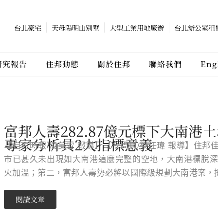
台北豪宅
天母陽明山別墅
大型工業用地廠辦
台北辦公室租
研究報告
住邦動態
關於住邦
聯絡我們
Eng
富邦人壽282.87億元標下大南港
專家分析具2大指標意義
【自由時報/凌美雪 報導】【今周刊/梁任瑋 報導】住
市已甚久未出現如大南港這麼完整的空地，大南港標脫深
火加溫；第二，富邦人壽勢必將以國際級規劃大南港案，
閱讀文章