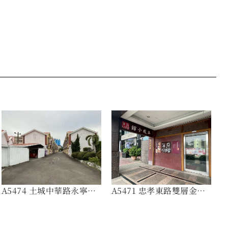
A5474 土城中華路永寧千
A5471 忠孝東路雙層金店
坪乙工
面