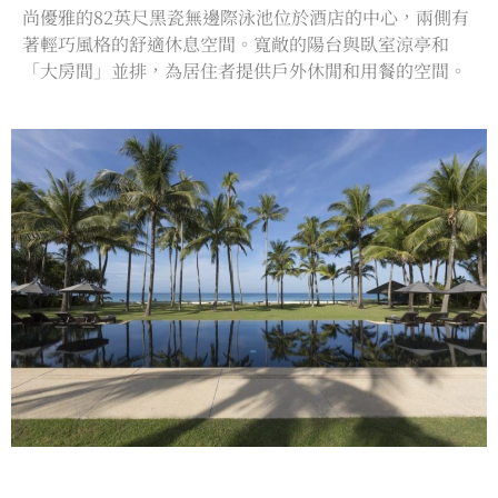
尚優雅的82英尺黑瓷無邊際泳池位於酒店的中心，兩側有
著輕巧風格的舒適休息空間。寬敞的陽台與臥室涼亭和
「大房間」並排，為居住者提供戶外休閒和用餐的空間。