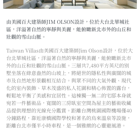
由美國百大建築師JIM OLSON設計，位於大台北華城社
區，洋溢著自然的寧靜與美麗，能俯瞰新北市外的山丘和
壯觀的雪山山脈。
Taiwan Villas由美國百大建築師Jim Olson設計，位於大
台北華城社區，洋溢著自然的寧靜與美麗，能俯瞰新北市
外的山丘和壯觀的雪山山脈。三層共7,480平方英尺的別
墅坐落在綠意盎然的山坡上，將絕世的隱私性與廣闊的城
市及自然地形景觀相互結合。與眾不同的大氣外觀、現代
化的室內裝飾、草木茂盛的私人花園和精心佈置的露台，
輕鬆地平衡了美感和宜居性。這棟獨一無二的宅邸本身就
宛若一件藝術品，寬闊的三房臥室空間為屋主的藝術收藏
品提供理想的光線充分鑑賞。距離台灣桃園國際機場僅40
分鐘路程，靠近康橋國際學校和著名的烏來溫泉等設施，
距離台北市僅半小時車程，是一個雅緻的心靈避風港。