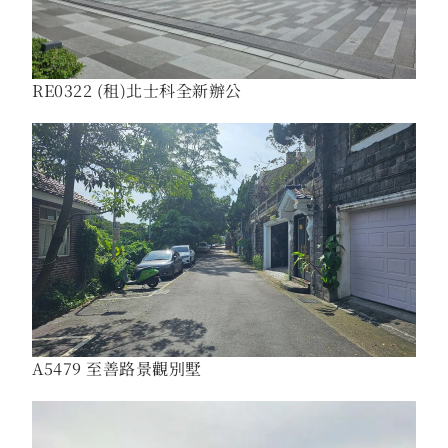
RE0322 (租)北士科全新辦公
A5479 至善路景觀別墅