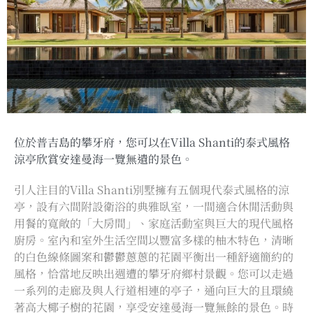
位於普吉島的攀牙府，您可以在Villa Shanti的泰式風格
涼亭欣賞安達曼海一覽無遺的景色。
引人注目的Villa Shanti別墅擁有五個現代泰式風格的涼
亭，設有六間附設衛浴的典雅臥室，一間適合休閒活動與
用餐的寬敞的「大房間」、家庭活動室與巨大的現代風格
廚房。室內和室外生活空間以豐富多樣的柚木特色，清晰
的白色線條圖案和鬱鬱蔥蔥的花園平衡出一種舒適簡約的
風格，恰當地反映出週遭的攀牙府鄉村景觀。您可以走過
一系列的走廊及與人行道相連的亭子，通向巨大的且環繞
著高大椰子樹的花園，享受安達曼海一覽無餘的景色。時