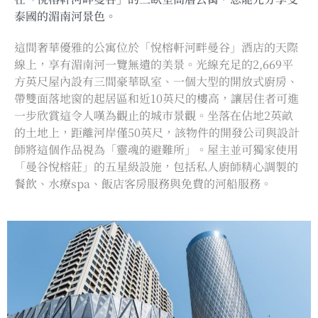
泰國的湄南河景色。
這間奢華優雅的公寓位於「悅榕軒河畔曼谷」酒店的天際
線上，享有湄南河一覽無遺的美景。光線充足的2,669平
方英尺屋內設有三間豪華臥室、一個大型的開放式廚房、
帶雙面落地窗的起居區和近10英尺的樓高，讓居住者可進
一步欣賞這令人嘆為觀止的城市景觀。坐落在佔地2英畝
的土地上，距離河岸僅50英尺，該物件的開發公司與設計
師將這個作品視為「靈魂的避難所」。屋主並可獨家使用
「曼谷悅榕莊」的五星級設施，包括私人廚師精心調製的
餐飲、水療spa、飯店客房服務與免費的河船服務。