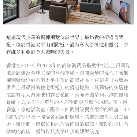
這座現代主義的獨棟別墅位於世界上最昂貴的街道普樂
道，位於香港太平山頂附近，設有私人游泳池和露台，享
有維多利亞港令人驚嘆的美景。
香港在2017年和2018年的高端消費品指數中被佳士得國際
地產評選為全球主要的高端市場。這間豪華的現代主義獨
棟別墅就位於香港太平山頂的高峰社區，普樂道（被譽為
世界上最昂貴的住宅街道）的優越地點。其獨特的多層住
宅設有私人游泳池和露台花園，鳥瞰著維多利亞港的優雅
景緻。 3,649平方英尺的內部空間設有獨立的起居室、用
餐室、家庭活動室、陽台、四間附設獨立衛浴的臥室、4.5
間的浴室以及一間宴會式廚師廚房。其他設施包括員工宿
舍、雜物間、停車位和能放置兩車的車庫。豪邸附近則有
精緻的商店、餐館以及太平山頂的娛樂設施。