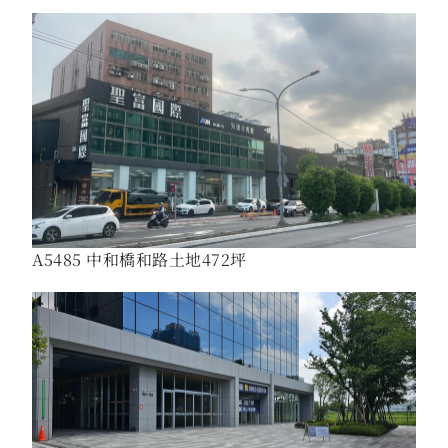
A5485 中和橋和路土地472坪