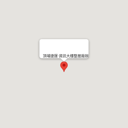
頂埔捷運-資訊大樓整層廠辦