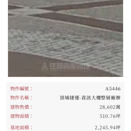
物件編號：
A5446
物件名稱：
頂埔捷運-資訊大樓整層廠辦
建物售價：
28,602萬
建物面積：
510.76坪
基地面積：
2,245.94坪