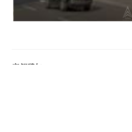
富邦醴仁
「富邦醴仁」由富邦建設股份有限公司投資興建，大
平面式車位，結構採SC鋼骨造，公共設施有接待大
周邊環境，車程5分鐘即可抵達學區東門國小及懷生
利中心(大安永康店)及東門市場。
交通方面，步行7分鐘可至捷運忠孝新生站，步行8
私藏3大城市 藝文森林
自由廣場+大安森林公園+華山園區黃金三角核心,