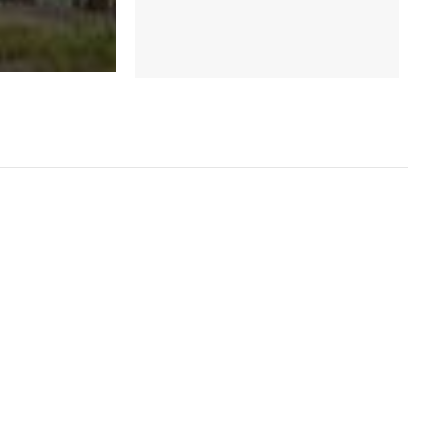
地面積371.77坪、公設比36％。共規劃87個
鐘可達家樂福(台北濟南店)，步行9分鐘可至全聯福
頃的華山藝文特區,環抱出「富邦醴仁」的綠色江山。