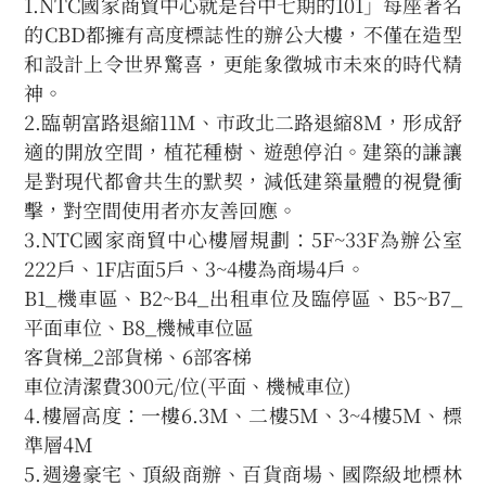
1.NTC國家商貿中心就是台中七期的101」每座著名
的CBD都擁有高度標誌性的辦公大樓，不僅在造型
和設計上令世界驚喜，更能象徵城市未來的時代精
神。
2.臨朝富路退縮11M、市政北二路退縮8M，形成舒
適的開放空間，植花種樹、遊憩停泊。建築的謙讓
是對現代都會共生的默契，減低建築量體的視覺衝
擊，對空間使用者亦友善回應。
3.NTC國家商貿中心樓層規劃：5F~33F為辦公室
222戶、1F店面5戶、3~4樓為商場4戶。
B1_機車區、B2~B4_出租車位及臨停區、B5~B7_
平面車位、B8_機械車位區
客貨梯_2部貨梯、6部客梯
車位清潔費300元/位(平面、機械車位)
4.樓層高度：一樓6.3M、二樓5M、3~4樓5M、標
準層4M
5.週邊豪宅、頂級商辦、百貨商場、國際級地標林