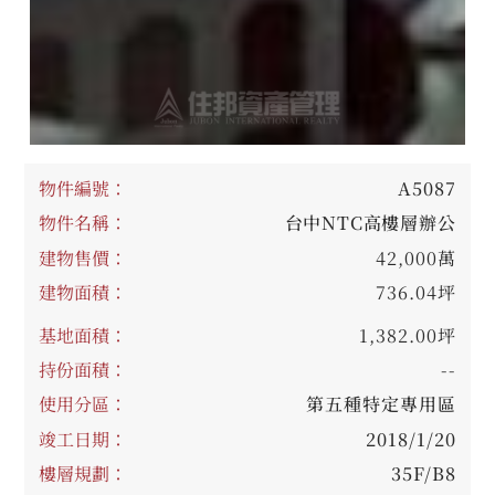
物件編號：
A5087
物件名稱：
台中NTC高樓層辦公
建物售價：
42,000萬
建物面積：
736.04坪
基地面積：
1,382.00坪
持份面積：
--
使用分區：
第五種特定專用區
竣工日期：
2018/1/20
樓層規劃：
35F/B8