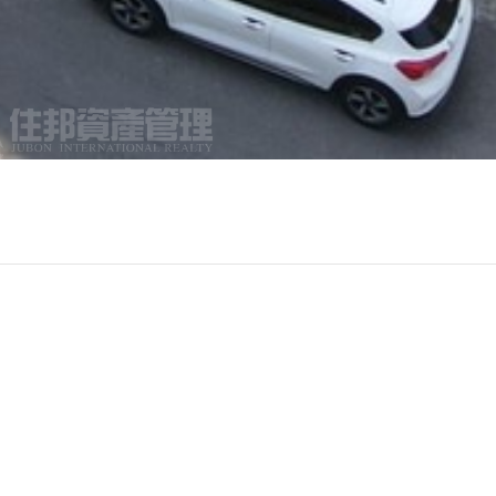
段與龍寶建設為鄰 。