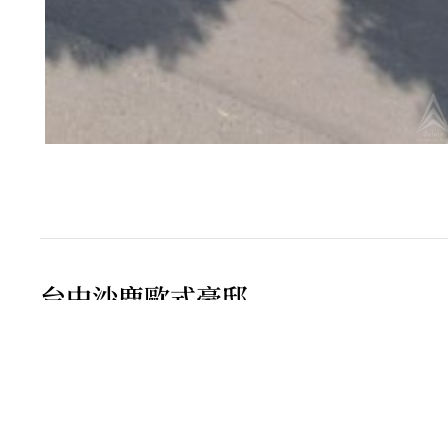
台中沙鹿歐式豪邸
1.沙鹿地區增值潛力與日俱增，至高無上視野絕版地
2.從台中新光三越出發20分鐘抵達現場。
從豪宅上國道3號僅需5分鐘。
3.不用出國也能擁有歐式大城堡 。