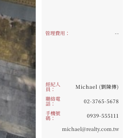
管理費用：
--
經紀人
Michael (劉陳傳)
員：
聯絡電
02-3765-5678
話：
手機號
0939-555111
碼：
michael@realty.com.tw