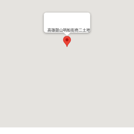
高雄鼓山哨船街商二土地