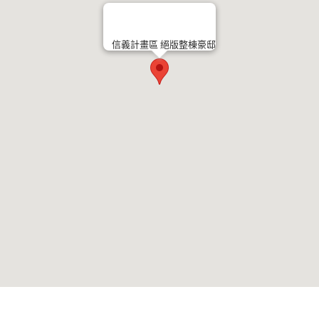
信義計畫區 絕版整棟豪邸