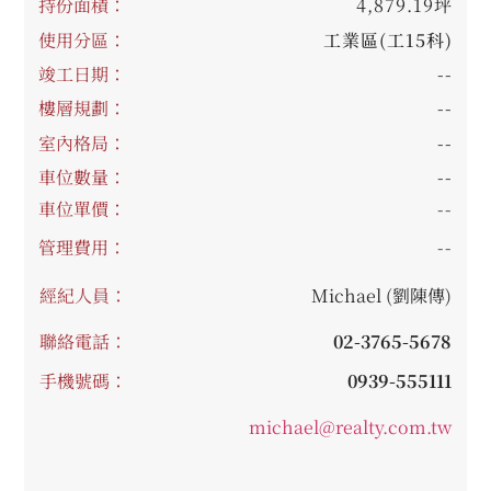
持份面積：
4,879.19坪
使用分區：
工業區(工15科)
竣工日期：
--
樓層規劃：
--
室內格局：
--
車位數量：
--
車位單價：
--
管理費用：
--
經紀人員：
Michael (劉陳傳)
聯絡電話：
02-3765-5678
手機號碼：
0939-555111
michael@realty.com.tw