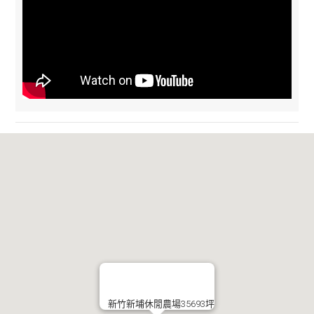
新竹新埔休閒農場35693坪