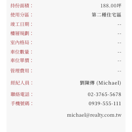
持份面積：
188.00坪
使用分區：
第二種住宅區
竣工日期：
--
樓層規劃：
--
室內格局：
--
車位數量：
--
車位單價：
--
管理費用：
--
經紀人員：
劉陳傳 (Michael)
聯絡電話：
02-3765-5678
手機號碼：
0939-555-111
michael@realty.com.tw