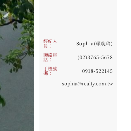
經紀人
Sophia(賴琬玲)
員：
聯絡電
(02)3765-5678
話：
手機號
0918-522145
碼：
sophia@realty.com.tw