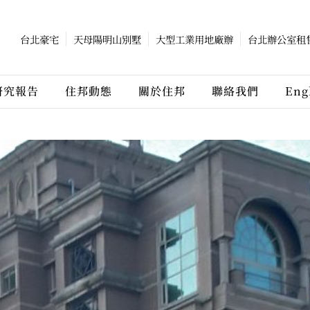
台北豪宅
天母陽明山別墅
大型工業用地廠辦
台北辦公室租
研究報告
住邦動態
關於住邦
聯絡我們
Eng