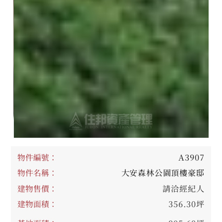
物件編號：
A3907
物件名稱：
大安森林公園頂樓豪邸
建物售價：
請洽經紀人
建物面積：
356.30坪