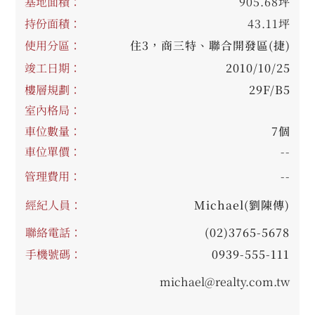
基地面積：
905.68坪
持份面積：
43.11坪
使用分區：
住3，商三特、聯合開發區(捷)
竣工日期：
2010/10/25
樓層規劃：
29F/B5
室內格局：
車位數量：
7個
車位單價：
--
管理費用：
--
經紀人員：
Michael(劉陳傳)
聯絡電話：
(02)3765-5678
手機號碼：
0939-555-111
michael@realty.com.tw