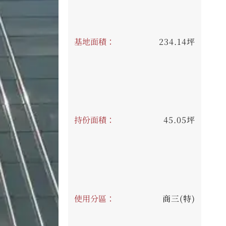
基地面積：
234.14坪
持份面積：
45.05坪
使用分區：
商三(特)