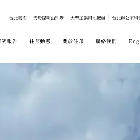
台北豪宅
天母陽明山別墅
大型工業用地廠辦
台北辦公室租
研究報告
住邦動態
關於住邦
聯絡我們
Eng